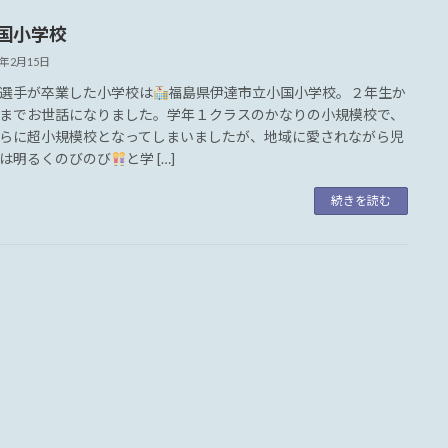
国小学校
4年2月15日
選手が卒業した小学校は
福島県伊達市立小国小学校。２年生か
までお世話になりました。学年１クラスのかなりの小規模校で、
らに超小規模校となってしまいましたが、地域に愛されながら児
は明るくのびのび
と学 […]
続きを読む