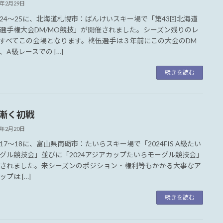
4年2月29日
4～25に、北海道札幌市：ばんけいスキー場で「第43回北海道
選手権大会DM/MO競技」が開催されました。シーズン残りのレ
すべてこの会場となります。柊伍選手は３年前にこの大会のDM
、A級レースでの […]
続きを読む
4漸く初戦
4年2月20日
7～18に、富山県南砺市：たいらスキー場で「2024FIS A級たい
グル競技会」並びに「2024アジアカップたいらモーグル競技会」
されました。来シーズンのポジション・権利等もかかる大事なア
プは […]
続きを読む