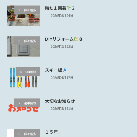
時たま園芸
３
５ 種々雑多
2026年6月24日
DIYリフォーム
８
５ 種々雑多
2026年5月22日
スキー板
４ SKI雑録
2026年4月17日
大切なお知らせ
２ 選手情報
2026年3月31日
１５年。
５ 種々雑多