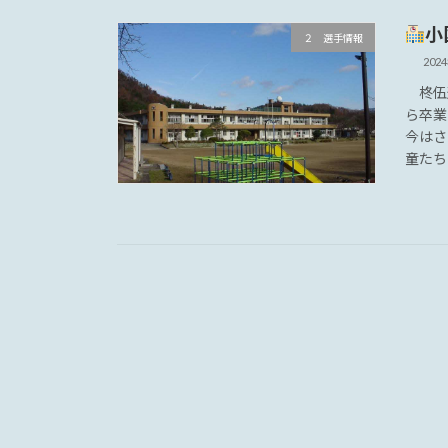
小
２ 選手情報
202
柊伍
ら卒業
今はさ
童たち