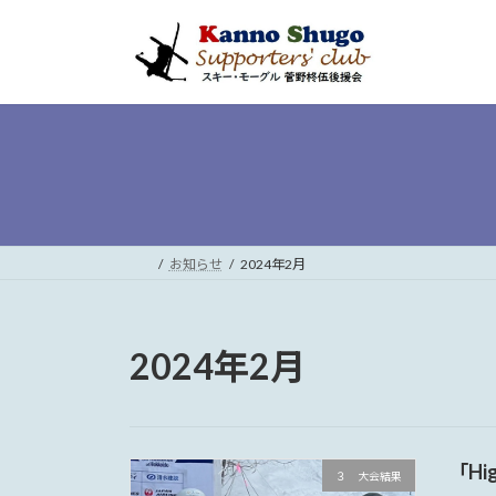
コ
ナ
ン
ビ
テ
ゲ
ン
ー
ツ
シ
へ
ョ
ス
ン
キ
に
ッ
移
プ
動
お知らせ
2024年2月
2024年2月
「Hi
３ 大会結果