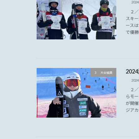
202
２／2
スキー
ースは
で優勝
202
３ 大会結果
202
２／1
らモー
が開催
ジアカッ