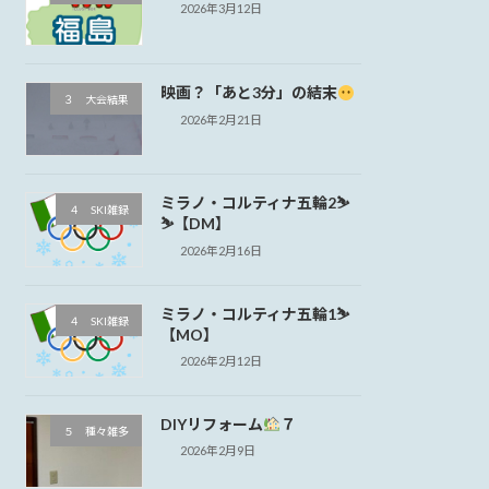
2026年3月12日
映画？「あと3分」の結末
３ 大会結果
2026年2月21日
ミラノ・コルティナ五輪2⛷
４ SKI雑録
⛷【DM】
2026年2月16日
ミラノ・コルティナ五輪1⛷
４ SKI雑録
【MO】
2026年2月12日
DIYリフォーム
７
５ 種々雑多
2026年2月9日