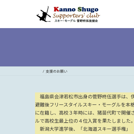
コ
ナ
ン
ビ
テ
ゲ
ン
ー
ツ
シ
へ
ョ
ス
ン
キ
に
ッ
移
プ
動
支援のお願い
福島県会津若松市出身の菅野柊伍選手は、伊
避難後フリースタイルスキー・モーグルを本
に在籍し、高校３年時には、猪苗代町で開催さ
ルで高校生最上位の４位入賞を果たしました
新潟大学進学後、「北海道スキー選手権」（R