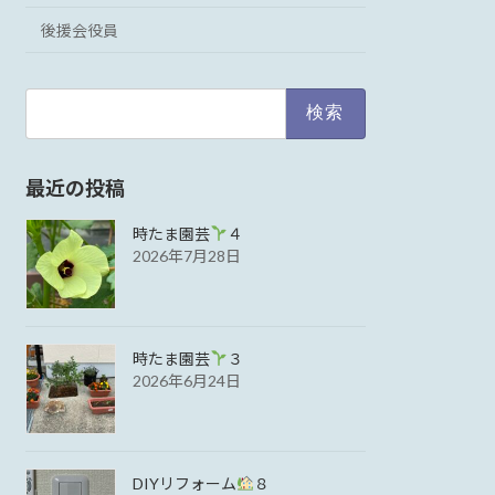
後援会役員
検
索:
最近の投稿
時たま園芸
４
2026年7月28日
時たま園芸
３
2026年6月24日
DIYリフォーム
８