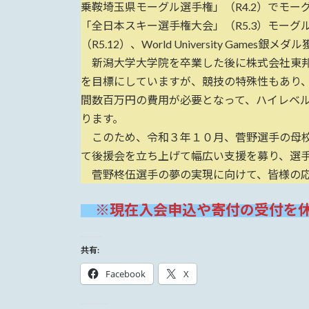
乗鞍埼玉県モーグル選手権」（R4.2）でモ
「全日本スキー選手権大会」（R5.3）モーグル
（R5.12）、World University Gam
新潟大学大学院を卒業した後に株式会社東邦
を目標にしていますが、競技の特殊性もあり
間数百万円の費用が必要となって、ハイレベ
ります。
このため、令和３年１０月、菅野選手の母校
て後援会を立ち上げて幅広い支援を募り、選
菅野柊伍選手の夢の実現に向けて、皆様の応
※現在入会申込や寄付の受付を
共有:
Facebook
X