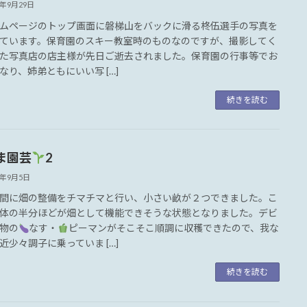
5年9月29日
ページのトップ画面に磐梯山をバックに滑る柊伍選手の写真を
ています。保育園のスキー教室時のものなのですが、撮影してく
た写真店の店主様が先日ご逝去されました。保育園の行事等でお
なり、姉弟ともにいい写 […]
続きを読む
ま園芸
2
5年9月5日
に畑の整備をチマチマと行い、小さい畝が２つできました。こ
体の半分ほどが畑として機能できそうな状態となりました。デビ
物の
なす・
ピーマンがそこそこ順調に収穫できたので、我な
近少々調子に乗っていま […]
続きを読む