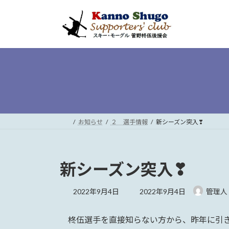
コ
ナ
ン
ビ
テ
ゲ
ン
ー
ツ
シ
へ
ョ
ス
ン
キ
に
ッ
移
プ
動
お知らせ
２ 選手情報
新シーズン突入❣
新シーズン突入❣
最
2022年9月4日
2022年9月4日
管理人
終
更
柊伍選手を直接知らない方から、昨年に引き
新