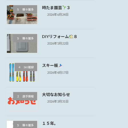
時たま園芸
３
５ 種々雑多
2026年6月24日
DIYリフォーム
８
５ 種々雑多
2026年5月22日
スキー板
４ SKI雑録
2026年4月17日
大切なお知らせ
２ 選手情報
2026年3月31日
１５年。
５ 種々雑多