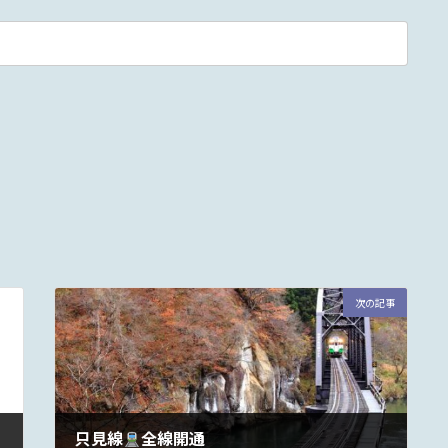
次の記事
只見線
全線開通