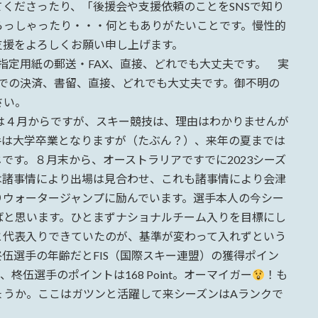
くださったり、「後援会や支援依頼のことをSNSで知り
らっしゃったり・・・何ともありがたいことです。慢性的
支援をよろしくお願い申し上げます。
定用紙の郵送・FAX、直接、どれでも大丈夫です。 実
での決済、書留、直接、どれでも大丈夫です。御不明の
さい。
４月からですが、スキー競技は、理由はわかりませんが
手は大学卒業となりますが（たぶん？）、来年の夏までは
です。８月末から、オーストラリアですでに2023シーズ
は諸事情により出場は見合わせ、これも諸事情により会津
りウォータージャンプに励んでいます。選手本人の今シー
ばと思います。ひとまずナショナルチーム入りを目標にし
と代表入りできていたのが、基準が変わって入れずという
伍選手の年齢だとFIS（国際スキー連盟）の獲得ポイン
、柊伍選手のポイントは168 Point。オーマイガー
！も
ょうか。ここはガツンと活躍して来シーズンはAランクで