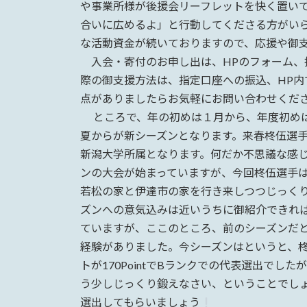
日
や事業所様が後援会リーフレットを快く置いて
時
合いに広めるよ」と行動してくださる方がい
:
な活動資金が続いておりますので、応援や御
入会・寄付のお申し出は、HPのフォーム、指
際の御支援方法は、指定口座への振込、HP内
点がありましたらお気軽にお問い合わせくだ
ところで、年の初めは１月から、年度初めは
夏からが新シーズンとなります。来春柊伍選
新潟大学所属となります。何だか不思議な感じ
ンの大会が始まっていますが、今回柊伍選手
若松の家と伊達市の家を行き来しつつじっく
ズンへの意気込みは近いうちに御紹介できれ
ていますが、ここのところ、前のシーズンだ
経験がありました。今シーズンはというと、柊
トが170PointでBランクでの代表選出でしたが
う少しじっくり鍛えなさい、ということでし
選出してもらいましょう