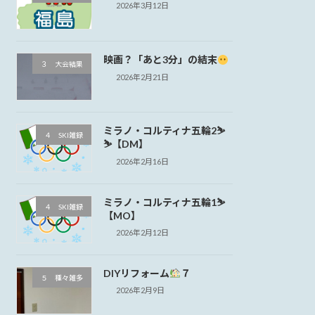
2026年3月12日
映画？「あと3分」の結末
３ 大会結果
2026年2月21日
ミラノ・コルティナ五輪2⛷
４ SKI雑録
⛷【DM】
2026年2月16日
ミラノ・コルティナ五輪1⛷
４ SKI雑録
【MO】
2026年2月12日
DIYリフォーム
７
５ 種々雑多
2026年2月9日