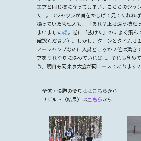
エアと同じ技になってしまい、こちらのジャンプは
た…。（ジャッジが首をかしげて見てくれれば
撮っていた管理人も、「あれ？上は違う技だ
まいました
。逆に「抜けた」のによく飛ん
確認ください）。しかし、ターンとタイムは
ノージャンプなのに入賞どころか２位は驚き
アをそれなりに決めていれば…。それも含め
う。明日も同東京大会が同コースであります
予選・決勝の滑りはは
こちら
から
リザルト（結果）は
こちら
から