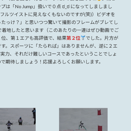
「No Jump」扱いで０点 ಠ_ಠ になってしましまし
フルツイストに見えなくもないのですが(笑)）ビデオを
ったっけ？」と思いつつ驚いて撮影のフレームがブレてし
で着地したと思います（このあたりの一連はぜひ動画でご
１位、第１エアも高評価で、結果
第２位
でした。片方が
です。スポーツに「たられば」はありませんが、逆に２エ
て実力、それだけ難しいコースであったということでしょ
ので期待しましょう！応援よろしくお願いします。