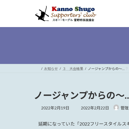
コ
ナ
ン
ビ
テ
ゲ
ン
ー
ツ
シ
へ
ョ
ス
ン
キ
に
ッ
移
プ
動
お知らせ
３ 大会結果
ノージャンプからの～…
ノージャンプからの～
最
2022年2月19日
2022年2月22日
管理
終
更
延期になっていた「2022フリースタイルス
新