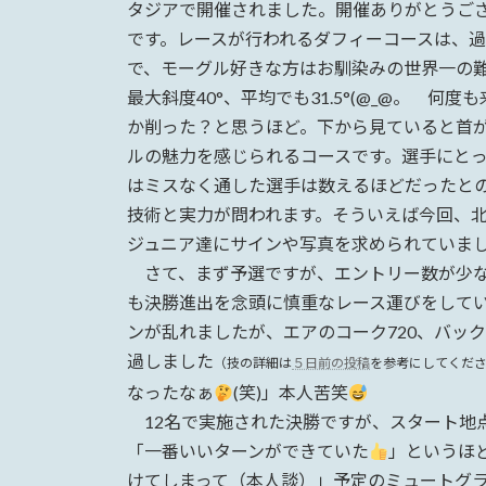
日
タジアで開催されました。開催ありがとうご
時
です。レースが行われるダフィーコースは、
:
で、モーグル好きな方はお馴染みの世界一の
最大斜度40°、平均でも31.5°(@_@。 
か削った？と思うほど。下から見ていると首
ルの魅力を感じられるコースです。選手にと
はミスなく通した選手は数えるほどだったと
技術と実力が問われます。そういえば今回、
ジュニア達にサインや写真を求められていま
さて、まず予選ですが、エントリー数が少な
も決勝進出を念頭に慎重なレース運びをして
ンが乱れましたが、エアのコーク720、バッ
過しました
（技の詳細は
５日前の投稿
を参考にしてくだ
なったなぁ
(笑)」本人苦笑
12名で実施された決勝ですが、スタート地点
「一番いいターンができていた
」というほ
けてしまって（本人談）」予定のミュートグラ