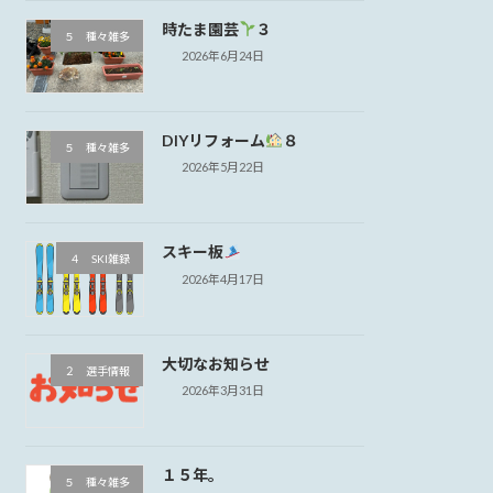
時たま園芸
３
５ 種々雑多
2026年6月24日
DIYリフォーム
８
５ 種々雑多
2026年5月22日
スキー板
４ SKI雑録
2026年4月17日
大切なお知らせ
２ 選手情報
2026年3月31日
１５年。
５ 種々雑多