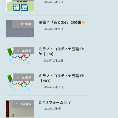
2026年3月12日
映画？「あと3分」の結末
３ 大会結果
2026年2月21日
ミラノ・コルティナ五輪2⛷
４ SKI雑録
⛷【DM】
2026年2月16日
ミラノ・コルティナ五輪1⛷
４ SKI雑録
【MO】
2026年2月12日
DIYリフォーム
７
５ 種々雑多
2026年2月9日