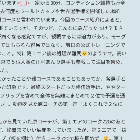
ざいます
<(_ _)>
家から30分、コンディション維持も万全
過去何度もワールドカップや世界選手権を開催した場所
難コースと言われています。今回のコース紹介によると、
何度も来ていますが、そのつど、こんなに急だったっけ？まさ
が痛くなる感覚ですが、観戦するには迫力があり、モーグ
ってはもちろん容易ではなく、前日の公式トレーニングで
のこと。特に第１エア後の処理が難関
のようです。高い
北京で５位入賞の川村あんり選手も参戦して注目を集め、
した。
かったことや難コースであることもあってか、各選手と
いた印象です。最終スタートだった柊伍選手は、ややター
クフリップを含めて全体を無難にまとめて２位で予選を通
。動画を見た原コーチの第一声「よくこれで２位に
さい）
から見ていた原コーチが、第１エアのコーク720のあと
ど、終盤までいい展開をしていましたが、第２エアで「抜
ブ（板を掴む）付きコーク720で板を掴めず…
。第１